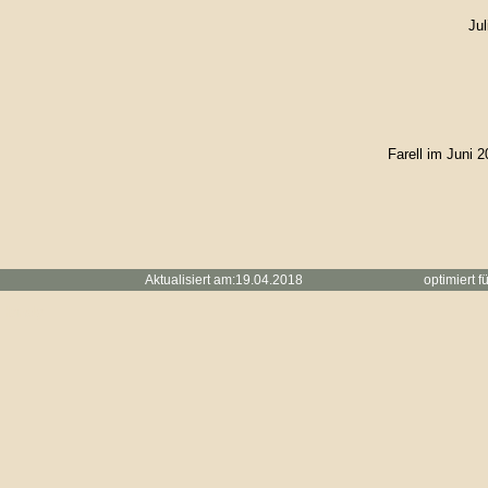
Jul
Farell im Juni 
Aktualisiert am:19.04.2018 optimiert für
Handy
F