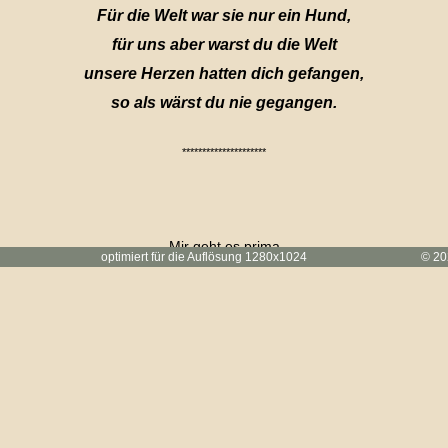
Für die Welt war sie nur ein Hund,
für uns aber warst du die Welt
unsere Herzen hatten dich gefangen,
so als wärst du nie gegangen.
*********************
Mir geht es prima
4.2018 optimiert für die Auflösung 1280x1024 © 2026 Von 
Auch mit 15 Jahren muß man wissen, was geht da ab ?