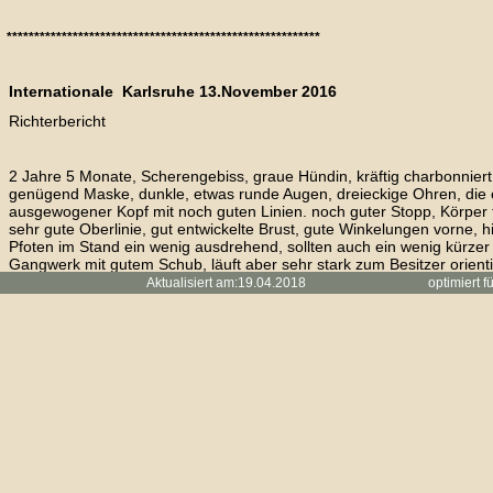
*********************************************************
Internationale Karlsruhe 13.November 2016
Richterbericht
2 Jahre 5 Monate, Scherengebiss, graue Hündin, kräftig charbonniert
genügend Maske, dunkle, etwas runde Augen, dreieckige Ohren, die 
ausgewogener Kopf mit noch guten Linien. noch guter Stopp, Körper f
sehr gute Oberlinie, gut entwickelte Brust, gute Winkelungen vorne, h
Pfoten im Stand ein wenig ausdrehend, sollten auch ein wenig kürzer
Gangwerk mit gutem Schub, läuft aber sehr stark zum Besitzer orienti
Aktualisiert am:19.04.2018 optimiert für
Handy
Formwertnote V2
Res.CACIB, Res.-Anw. DtCh.VDH
Richter Herr Althoff
********************************************************
DKBS Jahrestreffen Darmstadt - 14. Mai 2016